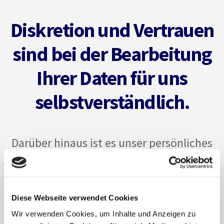
Diskretion und Vertrauen
sind bei der Bearbeitung
Ihrer Daten für uns
selbstverständlich.
Darüber hinaus ist es unser persönliches
Anliegen, Ihnen durch den Einsatz der stets
modernsten Soft- und Hardwarelösungen
sowie durch die laufende Fortbildung in
Diese Webseite verwendet Cookies
allen relevanten fachlichen Bereichen eine
Wir verwenden Cookies, um Inhalte und Anzeigen zu