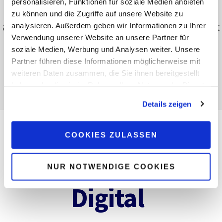
personalisieren, Funktionen für soziale Medien anbieten
umfassende und optimale Beratung
zu können und die Zugriffe auf unsere Website zu
anzubieten, ohne den persönlichen Kontakt
analysieren. Außerdem geben wir Informationen zu Ihrer
Verwendung unserer Website an unsere Partner für
zu verlieren.
soziale Medien, Werbung und Analysen weiter. Unsere
Partner führen diese Informationen möglicherweise mit
weiteren Daten zusammen, die Sie ihnen bereitgestellt
haben oder die sie im Rahmen Ihrer Nutzung der Dienste
gesammelt haben.
Details zeigen
COOKIES ZULASSEN
NUR NOTWENDIGE COOKIES
Digital