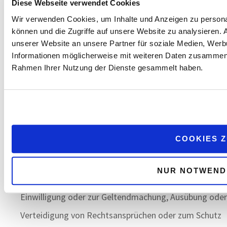
Diese Webseite verwendet Cookies
Wenn Sie einen Widerspruch nach Art. 21 Abs. 1 DSGVO
Wir verwenden Cookies, um Inhalte und Anzeigen zu personal
können und die Zugriffe auf unsere Website zu analysieren.
eingelegt haben, muss eine Abwägung zwischen Ihren
unserer Website an unsere Partner für soziale Medien, Werb
und unseren Interessen vorgenommen werden.
Informationen möglicherweise mit weiteren Daten zusammen, d
Rahmen Ihrer Nutzung der Dienste gesammelt haben.
Solange noch nicht feststeht, wessen Interessen
überwiegen, haben Sie das Recht, die Einschränkung
der Verarbeitung Ihrer personenbezogenen Daten zu
verlangen.
COOKIES 
Wenn Sie die Verarbeitung Ihrer personenbezogenen
Daten eingeschränkt haben, dürfen diese Daten – von
NUR NOTWEND
ihrer Speicherung abgesehen – nur mit Ihrer
Einwilligung oder zur Geltendmachung, Ausübung oder
Verteidigung von Rechtsansprüchen oder zum Schutz